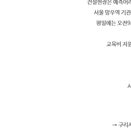
건설현장은 예측어려
서울 망우역 기관
평일에는 오전9
교육비 지
→ 구리